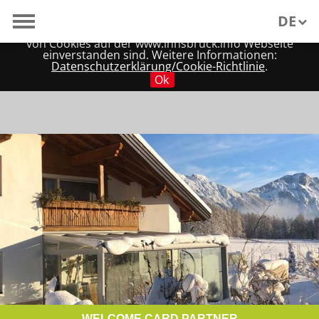
Wir verwenden Cookies, um unsere Webseite für Sie
DE
möglichst benutzerfreundlich zu gestalten. Wenn Sie
fortfahren, nehmen wir an, dass Sie mit der Verwendung
von Cookies auf der www.innsbruck.info Webseite
einverstanden sind. Weitere Informationen:
EN
Datenschutzerklärung/Cookie-Richtlinie
.
Ok
WELCOME CARD PARTNER